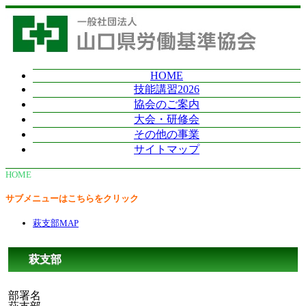
HOME
技能講習2026
協会のご案内
大会・研修会
その他の事業
サイトマップ
HOME
>
萩支部
サブメニューはこちらをクリック
萩支部MAP
萩支部
部署名