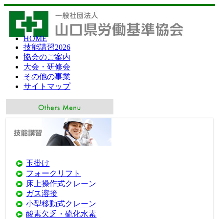
HOME
技能講習2026
協会のご案内
大会・研修会
その他の事業
サイトマップ
▼ アクセスの多い１０の技能講習等
玉掛け
フォークリフト
床上操作式クレーン
ガス溶接
小型移動式クレーン
酸素欠乏・硫化水素