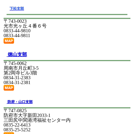
2026/05/18
労働安全衛生規則の一部を改正する省令の
下松支部
施行等の周知について
詳しくはタイトルをクリック
〒743-0023
2026/05/18
女性の健康課題に係るマニュアルの周知等
光市光ヶ丘４番６号
の協力依頼について
0833-44-9810
詳しくはタイトルをクリック
0833-44-9811
2026/04/27
山口版「賃金引上げに向けた取組事例集
（第２版）」について
徳山支部
詳しくはタイトルをクリック
〒745-0062
2026/04/09
労働安全衛生法施行令の一部を改正する政
周南市月丘町3-5
令等の施行について
第2岡寺ビル3階
詳しくはタイトルをクリック
0834-31-2383
0834-31-2381
2026/03/27
令和８年「STOP！熱中症クールワークキ
ャンペーン」の実施について
詳しくはタイトルをクリック
防府・山口支部
2026/03/10
治療と就業の両立支援に関する診療報酬の
〒747-0825
改定について
防府市大字新田2033-1
詳しくはタイトルをクリック
三田尻中関港湾福祉センター内
0835-22-6413
2026/03/09
「高年齢者の労働災害防止のための指針」
0835-25-5252
の周知について