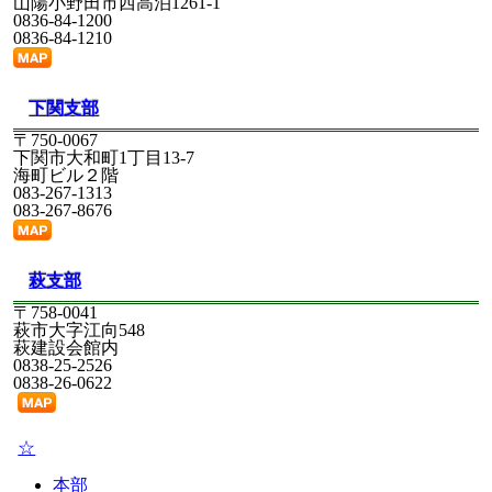
山陽小野田市西高泊1261-1
2026/02/20
建築物等の解体等に係る石綿ばく露防止及
0836-84-1200
び石綿飛散漏えい防止対策徹底マニュアルの改正につ
0836-84-1210
いて
詳しくはタイトルをクリック
2026/01/21
溺水による労働災害防止について（要請）
下関支部
詳しくはタイトルをクリック
〒750-0067
下関市大和町1丁目13-7
2026/01/08
高所作業車特定自主検査基準等の制定等に
海町ビル２階
ついて （周知）
083-267-1313
詳しくはタイトルをクリック
083-267-8676
2026/01/08
剥離剤を使用した塗料の剥離作業における
労働災害防止について（一部改正）
詳しくはタイトルをクリック
萩支部
2026/01/08
令和２年８月４日付け基発0804第８号「石
〒758-0041
綿障害予防規則等の一部を改正する省令等の施行につ
萩市大字江向548
いて」の一部改正について
萩建設会館内
詳しくはタイトルをクリック
0838-25-2526
0838-26-0622
2025/12/15
変異原性が認められた化学物質の取扱いに
ついて
詳しくはタイトルをクリック
☆
2025/11/17
石綿障害予防規則の一部を改正する省令の
本部
施行について