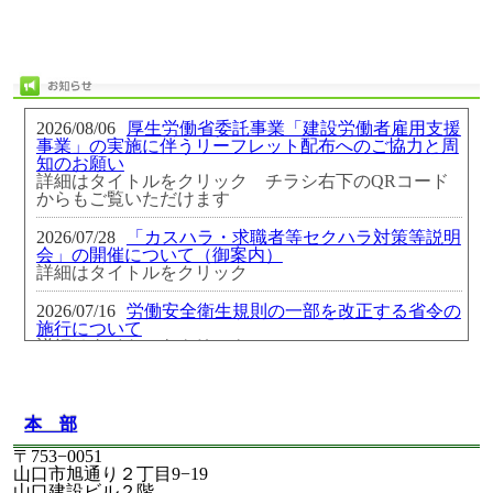
2026/08/06
厚生労働省委託事業「建設労働者雇用支援
事業」の実施に伴うリーフレット配布へのご協力と周
知のお願い
詳細はタイトルをクリック チラシ右下のQRコード
からもご覧いただけます
2026/07/28
「カスハラ・求職者等セクハラ対策等説明
会」の開催について（御案内）
詳細はタイトルをクリック
2026/07/16
労働安全衛生規則の一部を改正する省令の
施行について
詳細はタイトルをクリック
2026/06/29
夏季における年次有給休暇取得促進の協力
について（御依頼）
詳細は添付参照願います。
本 部
〒753−0051
2026/06/29
労働安全衛生法及び作業環境測定法の一部
山口市旭通り２丁目9−19
を改正する法律の一部の施行に伴う関係政令の整理等
山口建設ビル２階