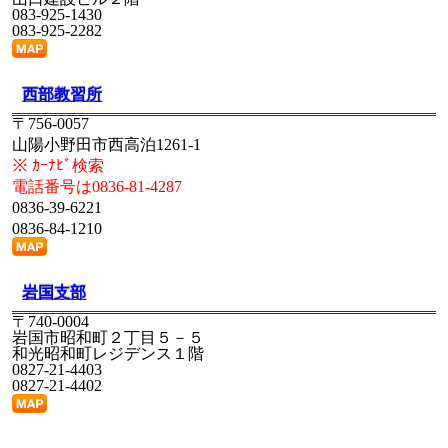
に関する政令等の施行について
083-925-1430
添付参照
083-925-2282
2026/06/10
「第14次労働災害防止計画2023年（令和5
年）～2027年（令和9年）」における労働災害防止対
策の強化について
西部教習所
山口労働局長から要請がありましたので日ごろの安全
衛生活動の徹底をお願いします。
〒756-0057
詳しくはタイトルをクリックしてください。
山陽小野田市西高泊1261-1
※ ｶｰﾅﾋﾞ検索
2026/06/02
エイジフレンドリー指針の周知について
詳細はリーフレットを参照ください。
電話番号は0836-81-4287
0836-39-6221
2026/05/27
労働安全衛生法及び作業環境測定法の一部
0836-84-1210
を改正する法律等（機械の労働災害防止関係）の施行
について
詳しくはタイトルをクリック
岩国支部
2026/05/20
労働安全衛生法施行令及び労働安全衛生法
関係手数料令の一部を改正する政令等（個人事業者等
〒740-0004
関係）の施行について
岩国市昭和町２丁目５－５
詳しくはタイトルをクリック
和光昭和町レジデンス１階
0827-21-4403
2026/05/18
「定期健康診断等及び特定健康診査等の実
0827-21-4402
施に係る事業者と保険者の連携・協力事項について」
の一部改正について
詳しくはタイトルをクリック