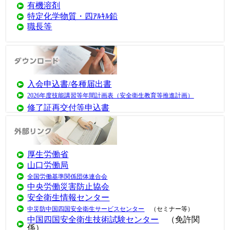
有機溶剤
特定化学物質・四ｱﾙｷﾙ鉛
職長等
入会申込書/各種届出書
2026年度技能講習等年間計画表（安全衛生教育等推進計画）
修了証再交付等申込書
厚生労働省
山口労働局
全国労働基準関係団体連合会
中央労働災害防止協会
安全衛生情報センター
中災防中国四国安全衛生サービスセンター
（セミナー等）
中国四国安全衛生技術試験センター
（免許関
係）