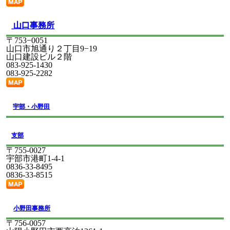
詳しくはタイトルをクリック
2026/03/04
労働災害防止のためのピクトグラムの活用
山口事務所
等について
詳しくはタイトルをクリック
〒753−0051
山口市旭通り２丁目9−19
2026/03/03
「治療と就業の両立支援指針」の周知につ
山口建設ビル２階
いて（依頼）
083-925-1430
詳しくはタイトルをクリック
083-925-2282
2026/03/02
「通知対象物に係る代替化学名等の通知に
関する指針」について
詳しくはタイトルをクリック
宇部・小野田
2026/03/02
労働安全衛生法及び作業環境測定法の一部
を改正する法律等（代替化学名等関係）の施行につい
支部
て
詳しくはタイトルをクリック
〒755-0027
宇部市港町1-4-1
2026/03/02
皮膚吸収性有害物質に該当する化学物質等
0836-33-8495
について
0836-33-8515
詳しくはタイトルをクリック
2026/03/02
労働安全衛生規則の一部を改正する省令等
の施行について
小野田事務所
詳しくはタイトルをクリック
〒756-0057