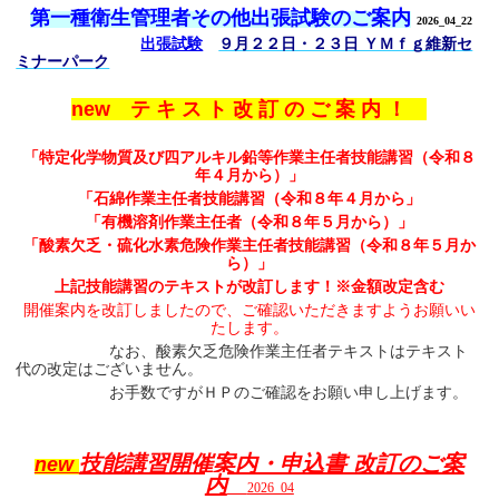
第一種衛生管理者その他出張試験のご案内
2026_04_22
出張試験
９月２２日・２３日 ＹＭｆｇ維新セ
ミナーパーク
new テ キ ス ト 改 訂 の ご 案 内 ！
「特定化学物質及び四アルキル鉛等作業主任者技能講習（令和８
年４月から）」
「石綿作業主任者技能講習（令和８年４月から」
「有機溶剤作業主任者（令和８年５月から）」
「酸素欠乏・硫化水素危険作業主任者技能講習（令和８年５月か
ら）」
上記技能講習のテキストが改訂します！※金額改定含む
開催案内を改訂しましたので、ご確認いただきますようお願いい
たします。
なお、酸素欠乏危険作業主任者テキストはテキスト
代の改定はございません。
お手数ですがＨＰのご確認を
お願い申し上げます。
技能講習開催案内・申込書 改訂のご案
new
内
2026_04